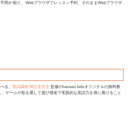
手間が省け、 Webブラウザでレッスン予約、そのままWebブラウザ
学べる、
英語講師 関正生先生
監修のhanaso kidsオリジナルの無料教
し、ゲームや歌を通して遊び感覚で実践的な英語力を身に着けること