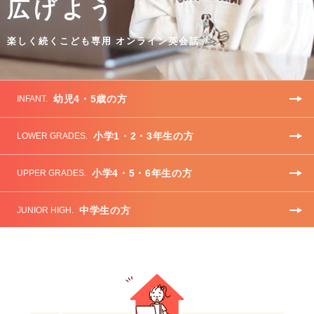
広げよう
楽しく続くこども専用 オンライン英会話
幼児4・5歳の方
INFANT.
小学1・2・3年生の方
LOWER GRADES.
小学4・5・6年生の方
UPPER GRADES.
中学生の方
JUNIOR HIGH.