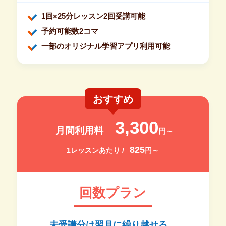
1回×25分レッスン2回受講可能
予約可能数2コマ
一部のオリジナル学習アプリ利用可能
おすすめ
3,300
月間利用料
円～
825
1レッスンあたり /
円～
回数プラン
未受講分は翌月に繰り越せる。