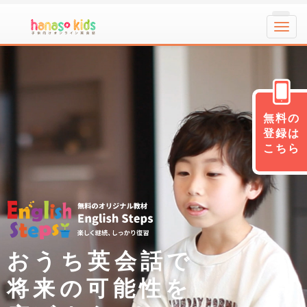
Toggl
navig
無料の
登録は
こちら
おうち英会話で
将来の可能性を