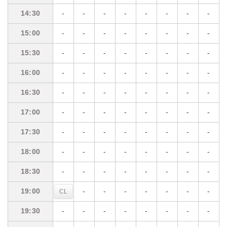
14:30
14:30
-
-
-
-
-
-
-
-
15:00
15:00
-
-
-
-
-
-
-
-
15:30
15:30
-
-
-
-
-
-
-
-
16:00
16:00
-
-
-
-
-
-
-
-
16:30
16:30
-
-
-
-
-
-
-
-
17:00
17:00
-
-
-
-
-
-
-
-
17:30
17:30
-
-
-
-
-
-
-
-
18:00
18:00
-
-
-
-
-
-
-
-
18:30
18:30
-
-
-
-
-
-
-
-
19:00
19:00
-
-
-
-
-
-
-
CL
19:30
19:30
-
-
-
-
-
-
-
-