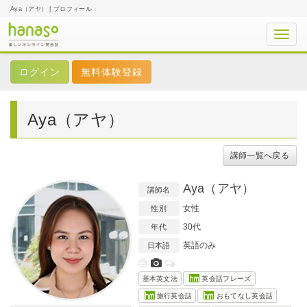
Aya（アヤ） | プロフィール
Toggl
navig
無料体験登録
Aya（アヤ）
講師一覧へ戻る
Aya（アヤ）
講師名
女性
性別
30代
年代
英語のみ
日本語
基本英文法
英会話フレーズ
旅行英会話
おもてなし英会話