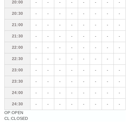
20:00
20:00
-
-
-
-
-
-
-
-
20:30
20:30
-
-
-
-
-
-
-
-
21:00
21:00
-
-
-
-
-
-
-
-
21:30
21:30
-
-
-
-
-
-
-
-
22:00
22:00
-
-
-
-
-
-
-
-
22:30
22:30
-
-
-
-
-
-
-
-
23:00
23:00
-
-
-
-
-
-
-
-
23:30
23:30
-
-
-
-
-
-
-
-
24:00
24:00
-
-
-
-
-
-
-
-
24:30
24:30
-
-
-
-
-
-
-
-
OP:OPEN
CL:CLOSED