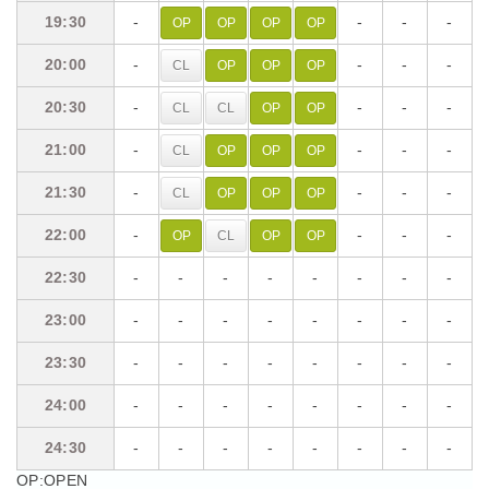
19:30
19:30
-
-
-
-
OP
OP
OP
OP
20:00
20:00
-
-
-
-
CL
OP
OP
OP
20:30
20:30
-
-
-
-
CL
CL
OP
OP
21:00
21:00
-
-
-
-
CL
OP
OP
OP
21:30
21:30
-
-
-
-
CL
OP
OP
OP
22:00
22:00
-
-
-
-
OP
CL
OP
OP
22:30
22:30
-
-
-
-
-
-
-
-
23:00
23:00
-
-
-
-
-
-
-
-
23:30
23:30
-
-
-
-
-
-
-
-
24:00
24:00
-
-
-
-
-
-
-
-
24:30
24:30
-
-
-
-
-
-
-
-
OP:OPEN