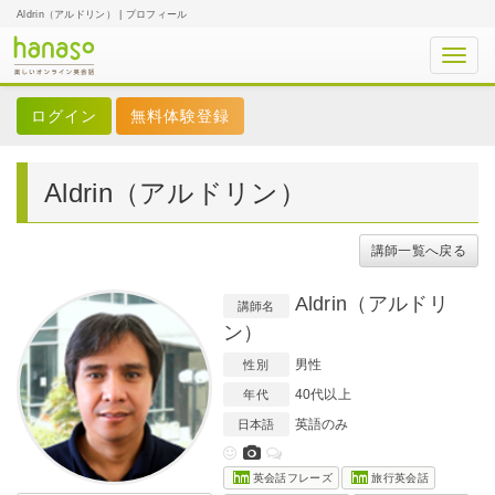
Aldrin（アルドリン） | プロフィール
Toggl
navig
無料体験登録
Aldrin（アルドリン）
講師一覧へ戻る
Aldrin（アルドリ
講師名
ン）
男性
性別
40代以上
年代
英語のみ
日本語
英会話フレーズ
旅行英会話