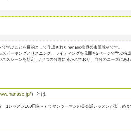
マンで学ぶことを目的として作成されたhanaso推奨の市販教材です。
るスピーキングとリスニング、ライティングを見開き2ページで学ぶ構
ジネスシーンを想定した7つの分野に分かれており、自分のニーズにあ
。
www.hanaso.jp/
）とは
安（1レッスン100円台～）でマンツーマンの英会話レッスンが楽しめ