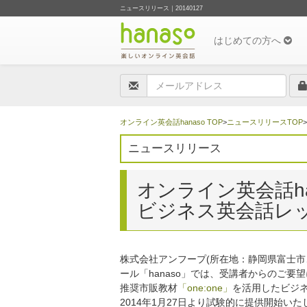
ニュースリリース｜20140127
はじめての方へ
オンライン英会話hanaso TOP
>
ニュースリリースTOP
ニュースリリース
オンライン英会話ha
ビジネス英会話レ
株式会社アンフープ(所在地：静岡県富士市、
ール「hanaso」では、受講者からのご要
推奨市販教材
「one:one」
を活用したビジ
2014年1月27日より試験的に提供開始いた